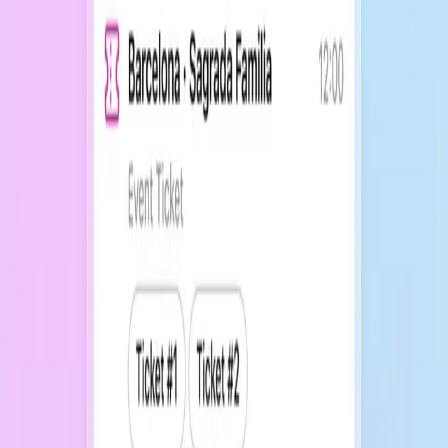
Google Wallet
Un modo più semplice e universale per distribuire biglietti
digitali senza limiti di piattaforma o formati complessi.
Nessun formato speciale
Non devi creare file pass o gestire certificati. Folio
funziona con i dati semplici che già invii.
Si integra nel tuo workflow esistente
Se puoi inviare un PDF o un'email, puoi emettere biglietti
per Folio. Nessun nuovo sistema, nessun team mobile,
nessun setup.
Tutto in un unico posto